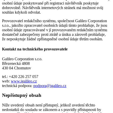
osobní údaje poskytované při registraci návštěvník poskytuje
dobrovolně. Návštěvník internetových stránek má možnost svůj
souhlas kdykoli odvolat.
Provozovatel redakčního systému, společnost Galileo Corporation
s.r.o., jakožto zpracovatel osobních údajů tímto prohlašuje, že jsou
osobní údaje zpracovávané v jí provozovaném redakčním systému
dostatečně zabezpečeny proti ztrátě a úniku a zároveň prohlašuje,
že neposkytuje žádné zpřístupněné osobní údaje třetím osobám.
Kontakt na technického provozovatele
Galileo Corporation s.r.o.
Březenecká 4808
430 04 Chomutov
tel.: +420 226 257 057
web:
www.igalileo.cz
technická podpora:
podpora@igalileo.cz
Nepřístupný obsah
Níže uvedený obsah není přístupný, jelikož uvedení těchto
nedostatků do souladu se zákonem a s pravidly přístupnosti by