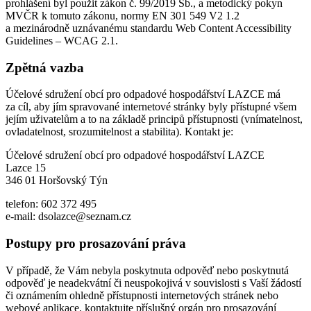
prohlášení byl použit zákon č. 99/2019 Sb., a metodický pokyn
MVČR k tomuto zákonu, normy EN 301 549 V2 1.2
a mezinárodně uznávanému standardu Web Content Accessibility
Guidelines – WCAG 2.1.
Zpětná vazba
Účelové sdružení obcí pro odpadové hospodářství LAZCE má
za cíl, aby jím spravované internetové stránky byly přístupné všem
jejím uživatelům a to na základě principů přístupnosti (vnímatelnost,
ovladatelnost, srozumitelnost a stabilita). Kontakt je:
Účelové sdružení obcí pro odpadové hospodářství LAZCE
Lazce 15
346 01 Horšovský Týn
telefon: 602 372 495
e-mail: dsolazce@seznam.cz
Postupy pro prosazování práva
V případě, že Vám nebyla poskytnuta odpověď nebo poskytnutá
odpověď je neadekvátní či neuspokojivá v souvislosti s Vaší žádostí
či oznámením ohledně přístupnosti internetových stránek nebo
webové aplikace, kontaktujte příslušný orgán pro prosazování