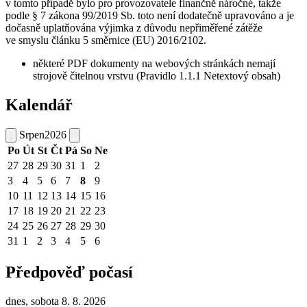
v tomto případě bylo pro provozovatele finančně náročné, takže
podle § 7 zákona 99/2019 Sb. toto není dodatečně upravováno a je
dočasně uplatňována výjimka z důvodu nepřiměřené zátěže
ve smyslu článku 5 směrnice (EU) 2016/2102.
některé PDF dokumenty na webových stránkách nemají
strojově čitelnou vrstvu (Pravidlo 1.1.1 Netextový obsah)
Kalendář
Srpen
2026
Po
Út
St
Čt
Pá
So
Ne
27
28
29
30
31
1
2
3
4
5
6
7
8
9
10
11
12
13
14
15
16
17
18
19
20
21
22
23
24
25
26
27
28
29
30
31
1
2
3
4
5
6
Předpověď počasí
dnes, sobota 8. 8. 2026