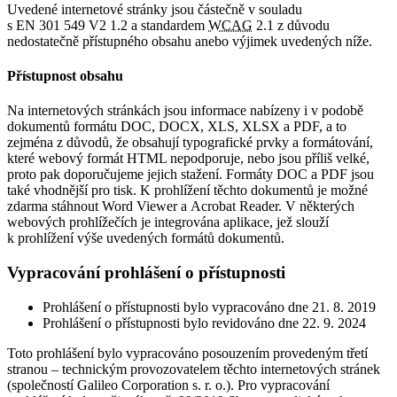
Uvedené internetové stránky jsou částečně v souladu
s EN 301 549 V2 1.2 a standardem
WCAG
2.1 z důvodu
nedostatečně přístupného obsahu anebo výjimek uvedených níže.
Přístupnost obsahu
Na internetových stránkách jsou informace nabízeny i v podobě
dokumentů formátu DOC, DOCX, XLS, XLSX a PDF, a to
zejména z důvodů, že obsahují typografické prvky a formátování,
které webový formát HTML nepodporuje, nebo jsou příliš velké,
proto pak doporučujeme jejich stažení. Formáty DOC a PDF jsou
také vhodnější pro tisk. K prohlížení těchto dokumentů je možné
zdarma stáhnout Word Viewer a Acrobat Reader. V některých
webových prohlížečích je integrována aplikace, jež slouží
k prohlížení výše uvedených formátů dokumentů.
Vypracování prohlášení o přístupnosti
Prohlášení o přístupnosti bylo vypracováno dne 21. 8. 2019
Prohlášení o přístupnosti bylo revidováno dne 22. 9. 2024
Toto prohlášení bylo vypracováno posouzením provedeným třetí
stranou – technickým provozovatelem těchto internetových stránek
(společností Galileo Corporation s. r. o.). Pro vypracování