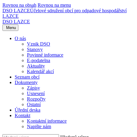
Rovnou na obsah
Rovnou na menu
DSO LAZCE
Účelové sdružení obcí pro odpadové hospodářství
LAZCE
DSO LAZCE
Menu
O nás
Vznik DSO
Stanovy
Povinné informace
E-podatelna
Aktuality
Kalendář akcí
Seznam obcí
Dokumenty
Zápisy
Usnesení
Rozpočty
Ostatní
Úřední deska
Kontakt
Kontaktní informace
Napište nám