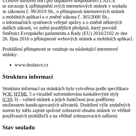
Účelové sdružení obcí pro odpadové hospodářství LAZCE
se zavazuje k zpřístupnění svých internetových stránek v souladu
se zákonem č. 99/2019 Sb., o přístupnosti internetových stránek
a mobilních aplikací a o změně zákona č. 365/2000 Sb.,
o informačních systémech veřejné správy a o změně některých
dalších zákonů, ve znění pozdějších předpisů, který provádí
Směrnici Evropského parlamentu a Rady (EU) 2016/2102 ze dne
26. října 2016 o přístupnosti webových stránek a mobilních aplikací.
Prohlášení přístupnosti se vztahuje na následující internetové
stránky:
www.dsolazce.cz
Struktura informací
Struktura informací na stránkách byla vytvořena podle specifikace
W3C
HTML
5 a vizuálně naformátována kaskádovými styly
(
CSS
3) – vzhled stránek a jejich funkčnost jsou podřízeny
možnostem handicapovaných uživatelů. Dodržení výše zmíněných
norem by mělo zajistit správné zobrazení obsahu stránek ve většině
používaných prohlížečů a na většině zobrazovacích zařízení.
Stav souladu