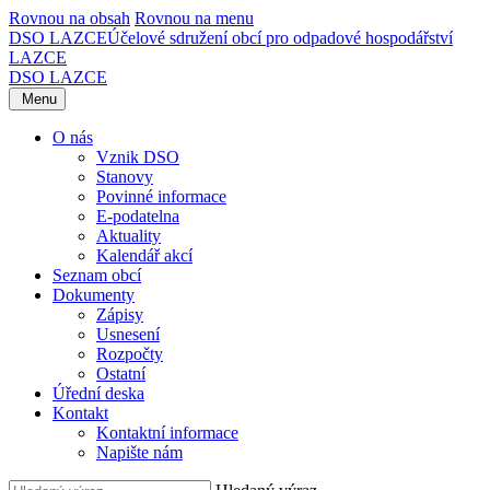
Rovnou na obsah
Rovnou na menu
DSO LAZCE
Účelové sdružení obcí pro odpadové hospodářství
LAZCE
DSO LAZCE
Menu
O nás
Vznik DSO
Stanovy
Povinné informace
E-podatelna
Aktuality
Kalendář akcí
Seznam obcí
Dokumenty
Zápisy
Usnesení
Rozpočty
Ostatní
Úřední deska
Kontakt
Kontaktní informace
Napište nám